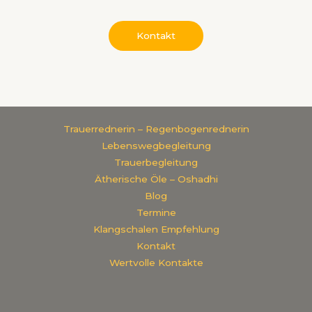
Kontakt
Trauerrednerin – Regenbogenrednerin
Lebenswegbegleitung
Trauerbegleitung
Ätherische Öle – Oshadhi
Blog
Termine
Klangschalen Empfehlung
Kontakt
Wertvolle Kontakte