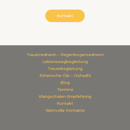
Kontakt
Trauerrednerin – Regenbogenrednerin
Lebenswegbegleitung
Trauerbegleitung
Ätherische Öle – Oshadhi
Blog
Termine
Klangschalen Empfehlung
Kontakt
Wertvolle Kontakte