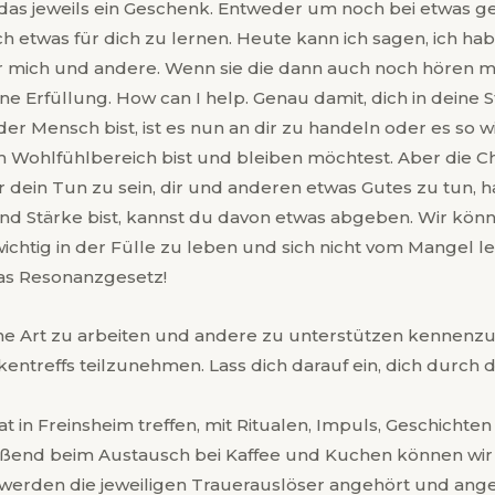
 das jeweils ein Geschenk. Entweder um noch bei etwas g
ich etwas für dich zu lernen. Heute kann ich sagen, ich h
mich und andere. Wenn sie die dann auch noch hören mö
 Erfüllung. How can I help. Genau damit, dich in deine Sta
er Mensch bist, ist es nun an dir zu handeln oder es so wi
 Wohlfühlbereich bist und bleiben möchtest. Aber die C
r dein Tun zu sein, dir und anderen etwas Gutes zu tun, ha
t und Stärke bist, kannst du davon etwas abgeben. Wir kö
 wichtig in der Fülle zu leben und sich nicht vom Mangel 
 das Resonanzgesetz!
ne Art zu arbeiten und andere zu unterstützen kennenzu
treffs teilzunehmen. Lass dich darauf ein, dich durch de
 in Freinsheim treffen, mit Ritualen, Impuls, Geschicht
ießend beim Austausch bei Kaffee und Kuchen können wir
erden die jeweiligen Trauerauslöser angehört und ang