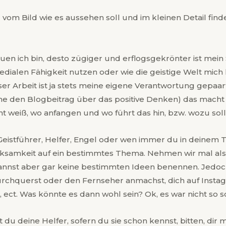
 vom Bild wie es aussehen soll und im kleinen Detail fin
en ich bin, desto zügiger und erflogsgekrönter ist mein
medialen Fähigkeit nutzen oder wie die geistige Welt mich l
ser Arbeit ist ja stets meine eigene Verantwortung gepaa
ehe den Blogbeitrag über das positive Denken) das mach
t weiß, wo anfangen und wo führt das hin, bzw. wozu soll 
tführer, Helfer, Engel oder wen immer du in deinem Tea
ksamkeit auf ein bestimmtes Thema. Nehmen wir mal als 
kannst aber gar keine bestimmten Ideen benennen. Jedoc
t durchquerst oder den Fernseher anmachst, dich auf Inst
ct. Was könnte es dann wohl sein? Ok, es war nicht so sc
u deine Helfer, sofern du sie schon kennst, bitten, dir 